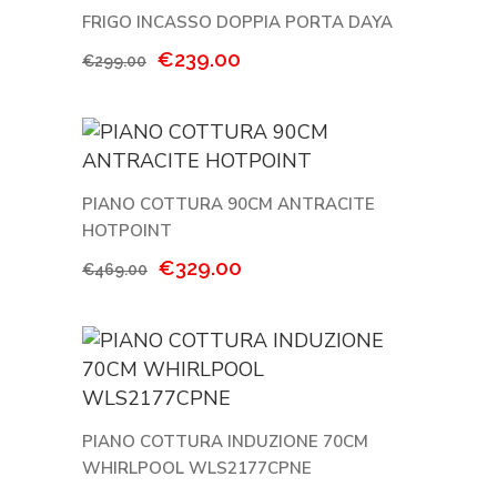
FRIGO INCASSO DOPPIA PORTA DAYA
Il
Il
€
239.00
€
299.00
prezzo
prezzo
originale
attuale
era:
è:
€299.00.
€239.00.
PIANO COTTURA 90CM ANTRACITE
HOTPOINT
Il
Il
€
329.00
€
469.00
prezzo
prezzo
originale
attuale
era:
è:
€469.00.
€329.00.
PIANO COTTURA INDUZIONE 70CM
WHIRLPOOL WLS2177CPNE