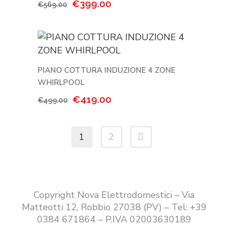
Il
Il
€
399.00
€
569.00
prezzo
prezzo
originale
attuale
era:
è:
€569.00.
€399.00.
PIANO COTTURA INDUZIONE 4 ZONE
WHIRLPOOL
Il
Il
€
419.00
€
499.00
prezzo
prezzo
originale
attuale
1
2
era:
è:
€499.00.
€419.00.
Copyright Nova Elettrodomestici – Via
Matteotti 12, Robbio 27038 (PV) – Tel: +39
0384 671864 – P.IVA 02003630189