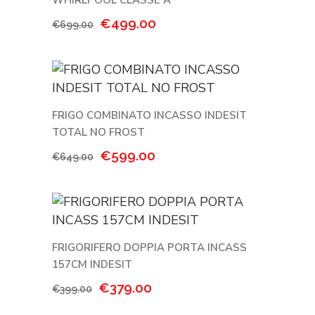
WHIRLPOOL CLASSE A
Il
Il
€
499.00
€
699.00
prezzo
prezzo
originale
attuale
era:
è:
€699.00.
€499.00.
FRIGO COMBINATO INCASSO INDESIT
TOTAL NO FROST
Il
Il
€
599.00
€
649.00
prezzo
prezzo
originale
attuale
era:
è:
€649.00.
€599.00.
FRIGORIFERO DOPPIA PORTA INCASS
157CM INDESIT
Il
Il
€
379.00
€
399.00
prezzo
prezzo