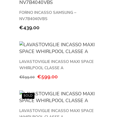
FORNO INCASSO SAMSUNG –
NV7B4040VBS
€
439.00
LAVASTOVIGLIE INCASSO MAXI SPACE
WHIRLPOOL CLASSE A
Il
Il
€
599.00
€
699.00
prezzo
prezzo
originale
attuale
era:
è:
€699.00.
€599.00.
LAVASTOVIGLIE INCASSO MAXI SPACE