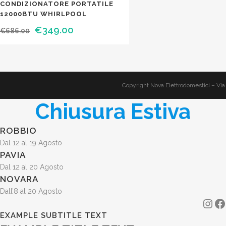
CONDIZIONATORE PORTATILE
12000BTU WHIRLPOOL
Il
Il
€
349.00
€
686.00
prezzo
prezzo
originale
attuale
era:
è:
€686.00.
€349.00.
Copyright Nova Elettrodomestici – Via
Chiusura Estiva
ROBBIO
Dal 12 al 19 Agosto
PAVIA
Dal 12 al 20 Agosto
NOVARA
Dall’8 al 20 Agosto
Ins
F
EXAMPLE SUBTITLE TEXT