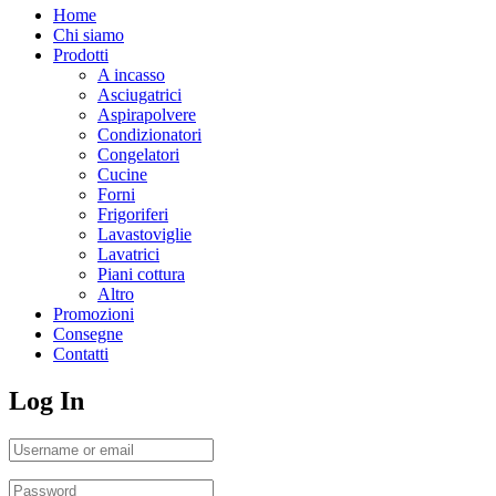
Home
Chi siamo
Prodotti
A incasso
Asciugatrici
Aspirapolvere
Condizionatori
Congelatori
Cucine
Forni
Frigoriferi
Lavastoviglie
Lavatrici
Piani cottura
Altro
Promozioni
Consegne
Contatti
Log In