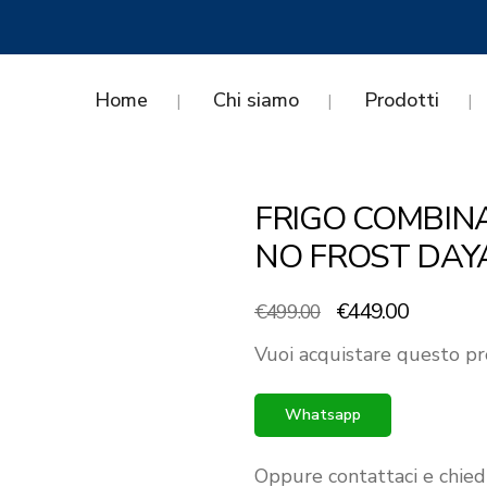
Home
Chi siamo
Prodotti
FRIGO COMBIN
NO FROST DAY
Il
Il
€
449.00
€
499.00
prezzo
prezzo
Vuoi acquistare questo pr
originale
attuale
era:
è:
Whatsapp
€499.00.
€449.00.
Oppure contattaci e chied