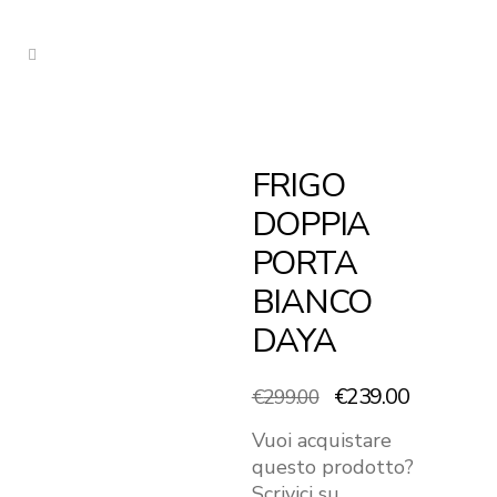
FRIGO
DOPPIA
PORTA
BIANCO
DAYA
Il
Il
€
239.00
€
299.00
prezzo
prezzo
Vuoi acquistare
originale
attuale
questo prodotto?
era:
è:
Scrivici su