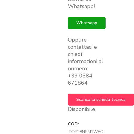
€299.00.
€239.00.
Whatsapp!
Whatsapp
Oppure
contattaci e
chiedi
informazioni al
numero:
+39 0384
671864
Scarica la scheda tecnica
Disponibile
COD:
DDP28NSM1WEO