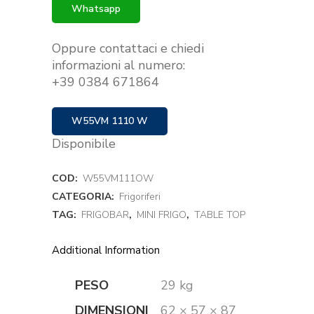
Whatsapp
Oppure contattaci e chiedi
informazioni al numero:
+39 0384 671864
W55VM 1110 W
Disponibile
COD:
W55VM111OW
CATEGORIA:
Frigoriferi
TAG:
FRIGOBAR
,
MINI FRIGO
,
TABLE TOP
Additional Information
PESO
29 kg
DIMENSIONI
62 × 57 × 87