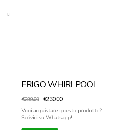
FRIGO WHIRLPOOL
Il
Il
€
230.00
€
299.00
prezzo
prezzo
Vuoi acquistare questo prodotto?
originale
attuale
Scrivici su Whatsapp!
era:
è:
€299.00.
€230.00.