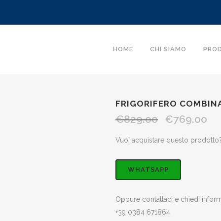
HOME
CHI SIAMO
PRO
FRIGORIFERO COMBIN
€
829.00
€
769.00
Il
Il
prezzo
pre
Vuoi acquistare questo prodotto?
originale
attu
era:
è:
WHATSAPP
€829.00.
€76
Oppure contattaci e chiedi infor
+39 0384 671864