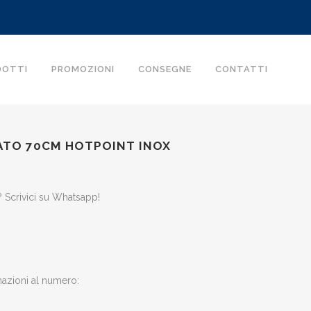
DOTTI
PROMOZIONI
CONSEGNE
CONTATTI
ATO 70CM HOTPOINT INOX
zzo
 Scrivici su Whatsapp!
ale
9.00.
mazioni al numero: