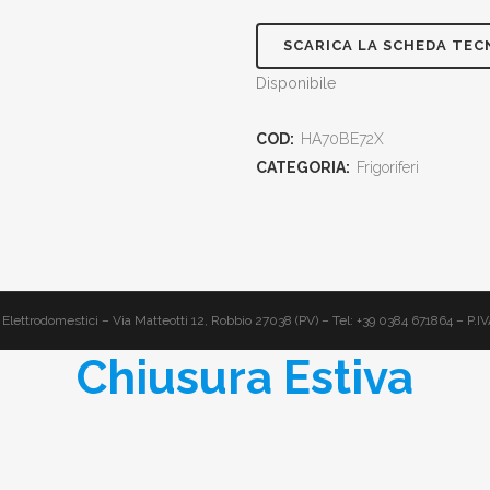
SCARICA LA SCHEDA TEC
Disponibile
COD:
HA70BE72X
CATEGORIA:
Frigoriferi
Elettrodomestici – Via Matteotti 12, Robbio 27038 (PV) – Tel: +39 0384 671864 – P
Chiusura Estiva