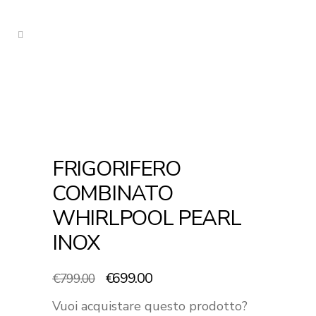
FRIGORIFERO
COMBINATO
WHIRLPOOL PEARL
INOX
Il
Il
€
699.00
€
799.00
prezzo
prezzo
Vuoi acquistare questo prodotto?
originale
attuale