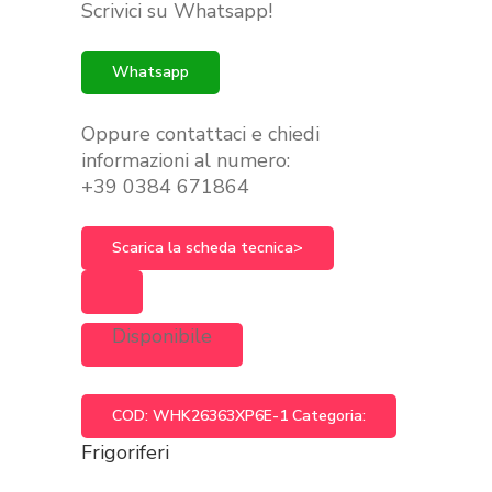
Scrivici su Whatsapp!
era:
è:
€799.00.
€699.00.
Whatsapp
Oppure contattaci e chiedi
informazioni al numero:
+39 0384 671864
Scarica la scheda tecnica>
Disponibile
COD:
WHK26363XP6E-1
Categoria:
Frigoriferi