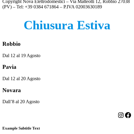
Copyright Nova Elettrodomestici – Via Matteotti 12, Robbio 27038
(PV) – Tel: +39 0384 671864 – P.IVA 02003630189
Chiusura Estiva
Robbio
Dal 12 al 19 Agosto
Pavia
Dal 12 al 20 Agosto
Novara
Dall’8 al 20 Agosto
Insta
Fa
Example Subtitle Text