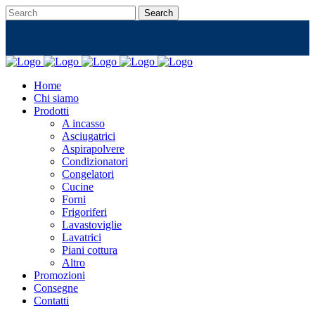
Home
Chi siamo
Prodotti
A incasso
Asciugatrici
Aspirapolvere
Condizionatori
Congelatori
Cucine
Forni
Frigoriferi
Lavastoviglie
Lavatrici
Piani cottura
Altro
Promozioni
Consegne
Contatti