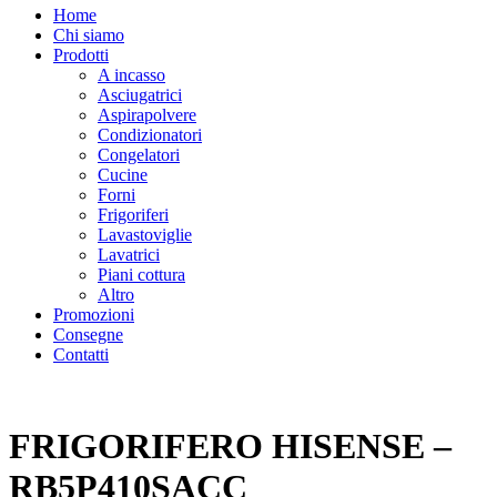
Home
Chi siamo
Prodotti
A incasso
Asciugatrici
Aspirapolvere
Condizionatori
Congelatori
Cucine
Forni
Frigoriferi
Lavastoviglie
Lavatrici
Piani cottura
Altro
Promozioni
Consegne
Contatti
FRIGORIFERO HISENSE –
RB5P410SACC