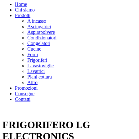
Home
Chi siamo
Prodotti
A incasso
Asciugatrici
Aspirapolvere
Condizionatori
Congelatori
Cucine
Forni
Frigoriferi
Lavastoviglie
Lavatrici
Piani cottura
Altro
Promozioni
Consegne
Contatti
FRIGORIFERO LG
ELECTRONICS