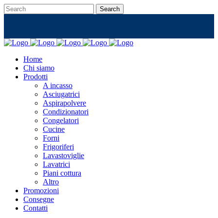
Home
Chi siamo
Prodotti
A incasso
Asciugatrici
Aspirapolvere
Condizionatori
Congelatori
Cucine
Forni
Frigoriferi
Lavastoviglie
Lavatrici
Piani cottura
Altro
Promozioni
Consegne
Contatti