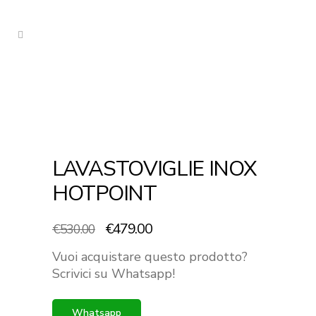
LAVASTOVIGLIE INOX
HOTPOINT
Il
Il
€
479.00
€
530.00
prezzo
prezzo
Vuoi acquistare questo prodotto?
originale
attuale
Scrivici su Whatsapp!
era:
è:
€530.00.
€479.00.
Whatsapp