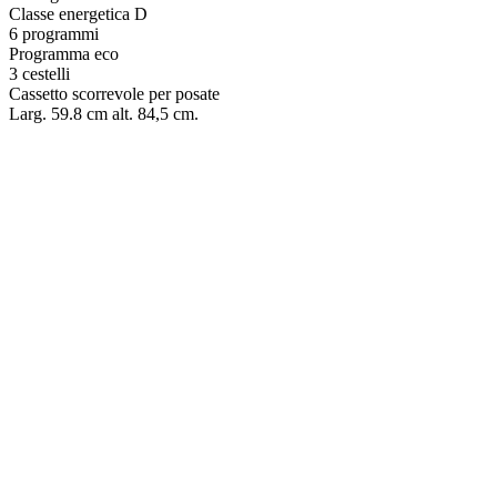
Classe energetica D
6 programmi
Programma eco
3 cestelli
Cassetto scorrevole per posate
Larg. 59.8 cm alt. 84,5 cm.
LAVASTOVIGLIE – WHIRLPOOL WH7FA14BN7A0X
€
599.00
LAVASTOVIGLIE – WHIRLPOOL W8FHS61X
€
639.00
LAVASTOVIGLIE – BOSCH SMS4EMI06E
€
549.00
LAVASTOVIGLIE WHIRLPOOL – WH7IA15AM6L0