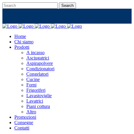
Home
Chi siamo
Prodotti
A incasso
Asciugatrici
Aspirapolvere
Condizionatori
Congelatori
Cucine
Forni
Frigoriferi
Lavastoviglie
Lavatrici
Piani cottura
Altro
Promozioni
Consegne
Contatti