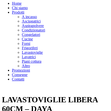
Home
Chi siamo
Prodotti
A incasso
Asciugatrici
Aspirapolvere
Condizionatori
Congelatori
Cucine
Forni
Frigoriferi
Lavastoviglie
Lavatrici
Piani cottura
Altro
Promozioni
Consegne
Contatti
LAVASTOVIGLIE LIBERA
60CM – DAYA