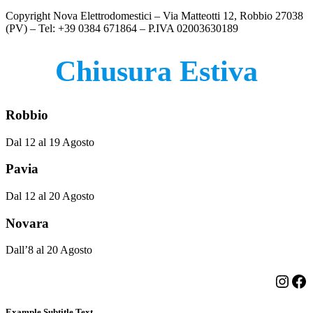
Copyright Nova Elettrodomestici – Via Matteotti 12, Robbio 27038
(PV) – Tel: +39 0384 671864 – P.IVA 02003630189
Chiusura Estiva
Robbio
Dal 12 al 19 Agosto
Pavia
Dal 12 al 20 Agosto
Novara
Dall’8 al 20 Agosto
Insta
Fa
Example Subtitle Text