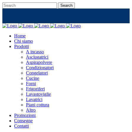
Home
Chi siamo
Prodotti
A incasso
Asciugatrici
Aspirapolvere
Condizionatori
Congelatori
Cucine
Forni
Frigoriferi
Lavastoviglie
Lavatrici
Piani cottura
Altro
Promozioni
Consegne
Contatti