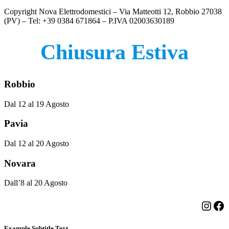
Copyright Nova Elettrodomestici – Via Matteotti 12, Robbio 27038
(PV) – Tel: +39 0384 671864 – P.IVA 02003630189
Chiusura Estiva
Robbio
Dal 12 al 19 Agosto
Pavia
Dal 12 al 20 Agosto
Novara
Dall’8 al 20 Agosto
Insta
Fa
Example Subtitle Text