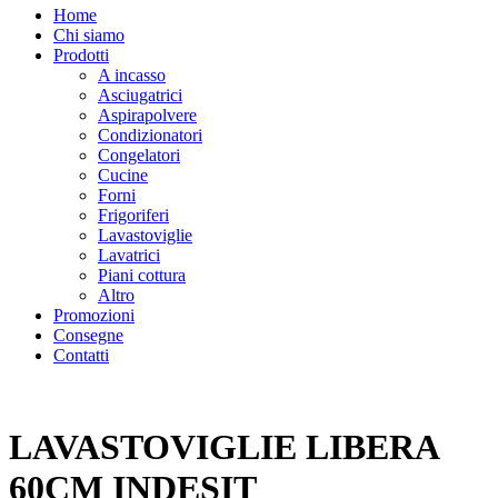
Home
Chi siamo
Prodotti
A incasso
Asciugatrici
Aspirapolvere
Condizionatori
Congelatori
Cucine
Forni
Frigoriferi
Lavastoviglie
Lavatrici
Piani cottura
Altro
Promozioni
Consegne
Contatti
LAVASTOVIGLIE LIBERA
60CM INDESIT