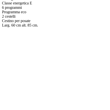
Classe energetica E
6 programmi
Programma eco
2 cestelli
Cestino per posate
Larg. 60 cm alt. 85 cm.
LAVASTOVIGLIE – WHIRLPOOL WH7FA14BN7A0X
€
599.00
LAVASTOVIGLIE – WHIRLPOOL W8FHS61X
€
639.00
LAVASTOVIGLIE – BOSCH SMS4EMI06E
€
549.00
LAVASTOVIGLIE WHIRLPOOL – WH7IA15AM6L0