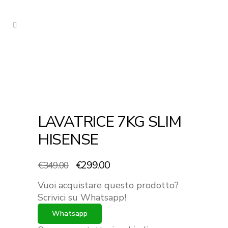
LAVATRICE 7KG SLIM
HISENSE
Il
Il
€
299.00
€
349.00
prezzo
prezzo
Vuoi acquistare questo prodotto?
originale
attuale
Scrivici su Whatsapp!
era:
è:
Whatsapp
€349.00.
€299.00.