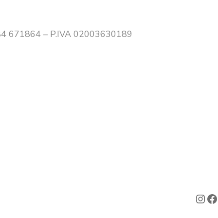
0384 671864 – P.IVA 02003630189
Ins
F