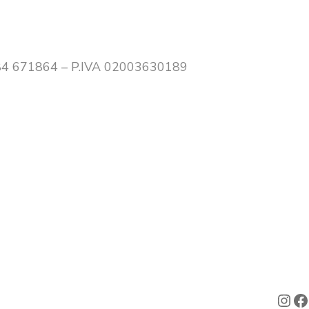
0384 671864 – P.IVA 02003630189
Ins
F