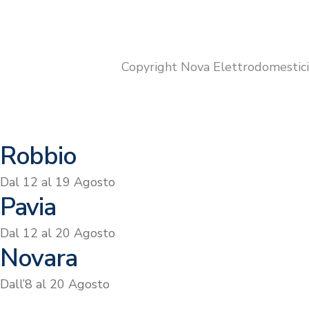
prezzo
prezzo
originale
attuale
era:
è:
€799.00.
€699.00.
Copyright Nova Elettrodomestic
Robbio
Dal 12 al 19 Agosto
Pavia
Dal 12 al 20 Agosto
Novara
Dall’8 al 20 Agosto