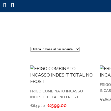
FRIG
INCAS
FRIGO COMBINATO INCASSO
INDESIT TOTAL NO FROST
€
469.
Il
Il
€
599.00
€
649.00