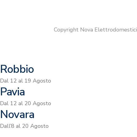
prezzo
prezzo
originale
attuale
era:
è:
€649.00.
€599.00.
Copyright Nova Elettrodomestic
Robbio
Dal 12 al 19 Agosto
Pavia
Dal 12 al 20 Agosto
Novara
Dall’8 al 20 Agosto