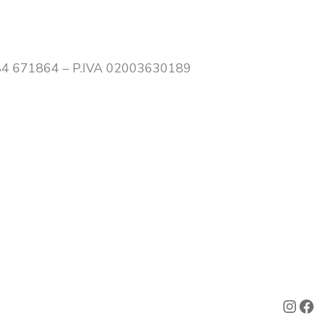
e
0.
0384 671864 – P.IVA 02003630189
Ins
F