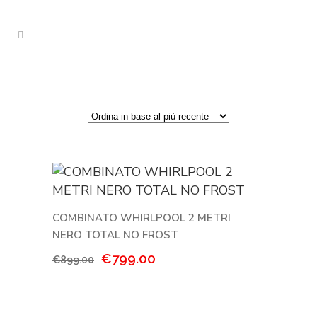
COMBINATO WHIRLPOOL 2 METRI
NERO TOTAL NO FROST
Il
Il
€
799.00
€
899.00
prezzo
prezzo
originale
attuale
era:
è: