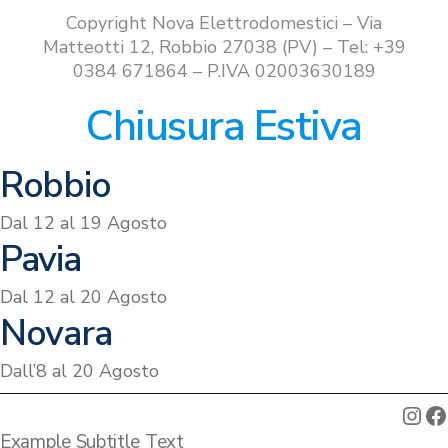
€899.00.
€799.00.
Copyright Nova Elettrodomestici – Via
Matteotti 12, Robbio 27038 (PV) – Tel: +39
0384 671864 – P.IVA 02003630189
Chiusura Estiva
Robbio
Dal 12 al 19 Agosto
Pavia
Dal 12 al 20 Agosto
Novara
Dall’8 al 20 Agosto
Ins
F
Example Subtitle Text