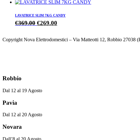
prezzo
prezzo
originale
attuale
era:
è:
LAVATRICE SLIM 7KG CANDY
Il
Il
€
369.00
€549.00.
€
269.00
€499.00.
prezzo
prezzo
originale
attuale
Copyright Nova Elettrodomestici – Via Matteotti 12, Robbio 27038
era:
è:
€369.00.
€269.00.
Robbio
Dal 12 al 19 Agosto
Pavia
Dal 12 al 20 Agosto
Novara
Dall’8 al 20 Agosto