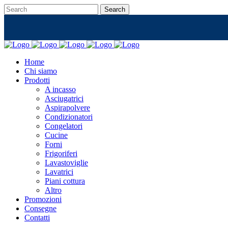
Home
Chi siamo
Prodotti
A incasso
Asciugatrici
Aspirapolvere
Condizionatori
Congelatori
Cucine
Forni
Frigoriferi
Lavastoviglie
Lavatrici
Piani cottura
Altro
Promozioni
Consegne
Contatti