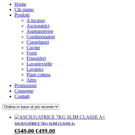
Home
Chi siamo
Prodotti
A incasso
Asciugatrici
Aspirapolvere
Condizionatori
Congelatori
Cucine
Forni
Frigoriferi
Lavastoviglie
Lavatrici
Piani cottura
Altro
Promozioni
Consegne
Contatti
ASCIUGATRICE 7KG SLIM CLASSE A+
Il
Il
€
549.00
€
499.00