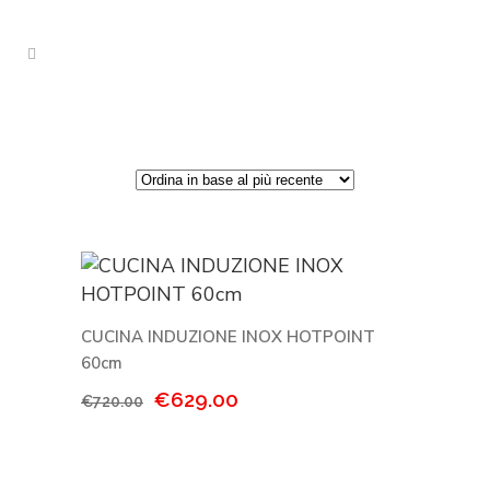
CUCINA INDUZIONE INOX HOTPOINT
60cm
Il
Il
€
629.00
€
720.00
prezzo
prezzo
originale
attuale
era:
è: