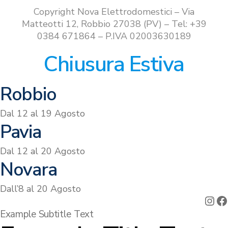
€720.00.
€629.00.
Copyright Nova Elettrodomestici – Via
Matteotti 12, Robbio 27038 (PV) – Tel: +39
0384 671864 – P.IVA 02003630189
Chiusura Estiva
Robbio
Dal 12 al 19 Agosto
Pavia
Dal 12 al 20 Agosto
Novara
Dall’8 al 20 Agosto
Ins
F
Example Subtitle Text