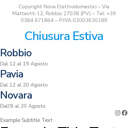
€299.00.
€229.00.
Copyright Nova Elettrodomestici – Via
Matteotti 12, Robbio 27038 (PV) – Tel: +39
0384 671864 – P.IVA 02003630189
Chiusura Estiva
Robbio
Dal 12 al 19 Agosto
Pavia
Dal 12 al 20 Agosto
Novara
Dall’8 al 20 Agosto
Ins
F
Example Subtitle Text