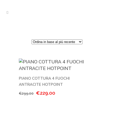
PIANO COTTURA 4 FUOCHI
ANTRACITE HOTPOINT
Il
Il
€
229.00
€
299.00
prezzo
prezzo
originale
attuale
era:
è: