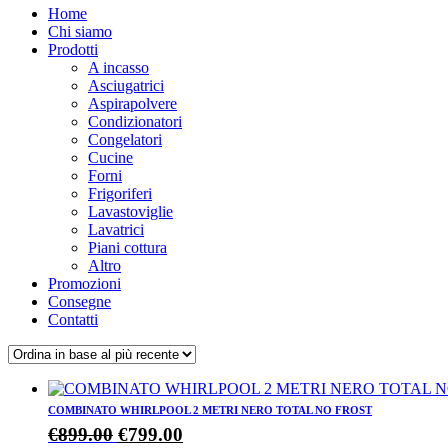
Home
Chi siamo
Prodotti
A incasso
Asciugatrici
Aspirapolvere
Condizionatori
Congelatori
Cucine
Forni
Frigoriferi
Lavastoviglie
Lavatrici
Piani cottura
Altro
Promozioni
Consegne
Contatti
COMBINATO WHIRLPOOL 2 METRI NERO TOTAL NO FROST
Il
Il
€
899.00
€
799.00