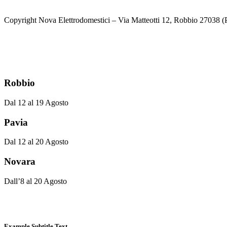
prezzo
prezzo
originale
attuale
Copyright Nova Elettrodomestici – Via Matteotti 12, Robbio 27038
era:
è:
€899.00.
€799.00.
Robbio
Dal 12 al 19 Agosto
Pavia
Dal 12 al 20 Agosto
Novara
Dall’8 al 20 Agosto
Example Subtitle Text