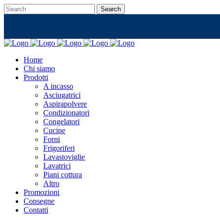
Home
Chi siamo
Prodotti
A incasso
Asciugatrici
Aspirapolvere
Condizionatori
Congelatori
Cucine
Forni
Frigoriferi
Lavastoviglie
Lavatrici
Piani cottura
Altro
Promozioni
Consegne
Contatti