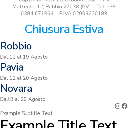
Matteotti 12, Robbio 27038 (PV) – Tel: +39
0384 671864 – P.IVA 02003630189
Chiusura Estiva
Robbio
Dal 12 al 19 Agosto
Pavia
Dal 12 al 20 Agosto
Novara
Dall’8 al 20 Agosto
Ins
F
Example Subtitle Text
Example Title Text