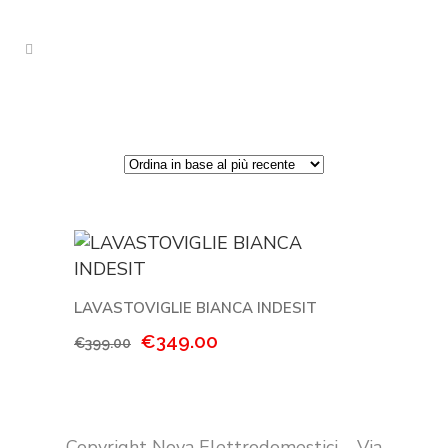
LAVASTOVIGLIE BIANCA INDESIT
Il
Il
€
349.00
€
399.00
prezzo
prezzo
originale
attuale
era:
è:
€399.00.
€349.00.
Copyright Nova Elettrodomestici – Via