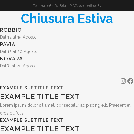
Tel: +39 0384 671864 – P.IVA 02003630189
Chiusura Estiva
ROBBIO
Dal 12 al 19 Agosto
PAVIA
Dal 12 al 20 Agosto
NOVARA
Dall’8 al 20 Agosto
Ins
F
EXAMPLE SUBTITLE TEXT
EXAMPLE TITLE TEXT
Lorem ipsum dolor sit amet, consectetur adipiscing elit. Praesent et
eros eu felis.
EXAMPLE SUBTITLE TEXT
EXAMPLE TITLE TEXT