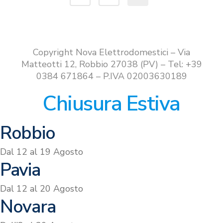
€799.00.
€699.00.
Copyright Nova Elettrodomestici – Via
Matteotti 12, Robbio 27038 (PV) – Tel: +39
0384 671864 – P.IVA 02003630189
Chiusura Estiva
Robbio
Dal 12 al 19 Agosto
Pavia
Dal 12 al 20 Agosto
Novara