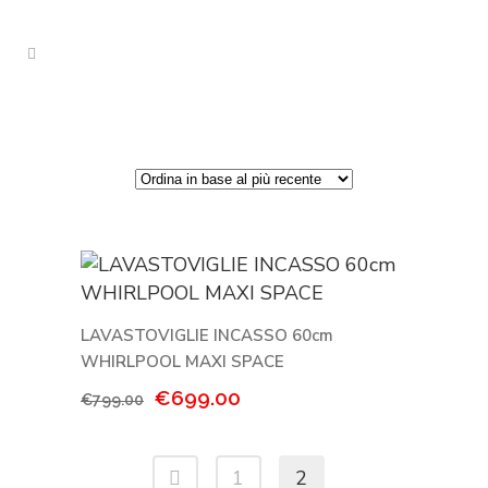
LAVASTOVIGLIE INCASSO 60cm
WHIRLPOOL MAXI SPACE
Il
Il
€
699.00
€
799.00
prezzo
prezzo
originale
attuale
1
2
era:
è: