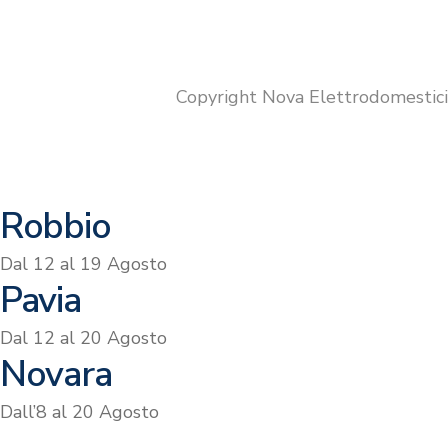
prezzo
prezzo
originale
attuale
era:
è:
€649.00.
€599.00.
Copyright Nova Elettrodomestic
Robbio
Dal 12 al 19 Agosto
Pavia
Dal 12 al 20 Agosto
Novara
Dall’8 al 20 Agosto