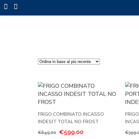
FRIGO COMBINATO INCASSO
FRIG
INDESIT TOTAL NO FROST
INCAS
Il
Il
€
599.00
€
649.00
€
399.