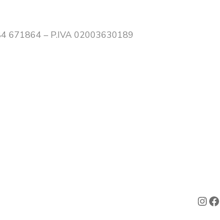
0384 671864 – P.IVA 02003630189
Ins
F