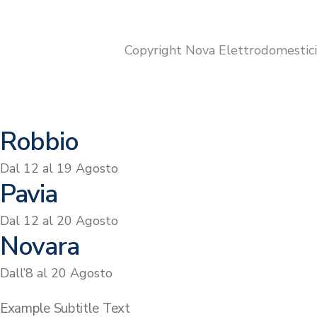
originale
attuale
era:
è:
€720.00.
€629.00.
Copyright Nova Elettrodomestic
Robbio
Dal 12 al 19 Agosto
Pavia
Dal 12 al 20 Agosto
Novara
Dall’8 al 20 Agosto
Example Subtitle Text