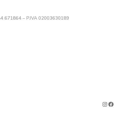
0384 671864 – P.IVA 02003630189
Ins
F