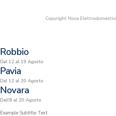
originale
attuale
era:
è:
€249.00.
€199.00.
Copyright Nova Elettrodomestic
Robbio
Dal 12 al 19 Agosto
Pavia
Dal 12 al 20 Agosto
Novara
Dall’8 al 20 Agosto
Example Subtitle Text