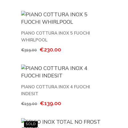
prezzo
prezzo
originale
attuale
era:
è:
€399.00.
€299.00.
PIANO COTTURA INOX 5 FUOCHI
WHIRLPOOL
Il
Il
€
230.00
€
319.00
prezzo
prezzo
originale
attuale
era:
è:
€319.00.
€230.00.
PIANO COTTURA INOX 4 FUOCHI
INDESIT
Il
Il
€
139.00
€
159.00
prezzo
prezzo
originale
attuale
era:
è: