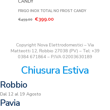
€159.00.
€139.00.
FRIGO INOX TOTAL NO FROST CANDY
Il
Il
€
399.00
€
459.00
prezzo
prezzo
originale
attuale
era:
è:
€459.00.
€399.00.
Copyright Nova Elettrodomestici – Via
Matteotti 12, Robbio 27038 (PV) – Tel: +39
0384 671864 – P.IVA 02003630189
Chiusura Estiva
Robbio
Dal 12 al 19 Agosto
Pavia