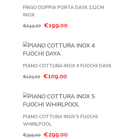
FRIGO DOPPIA PORTA DAYA 112CM
INOX
Il
Il
€
199.00
€
249.00
prezzo
prezzo
originale
attuale
era:
è:
€249.00.
€199.00.
PIANO COTTURA INOX 4 FUOCHI DAYA
Il
Il
€
109.00
€
129.00
prezzo
prezzo
originale
attuale
era:
è:
€129.00.
€109.00.
PIANO COTTURA INOX 5 FUOCHI
WHIRLPOOL
Il
Il
€
299.00
€
399.00