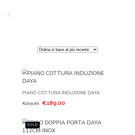
PIANO COTTURA INDUZIONE DAYA
Il
Il
€
189.00
€
219.00
prezzo
prezzo
originale
attuale
era:
è:
€219.00.
€189.00.