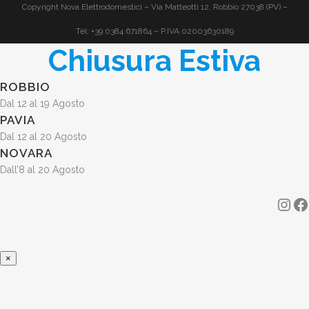
€829.00.
€699.00.
Copyright Nova Elettrodomestici – Via Matteotti 12, Robbio 27038 (PV) –
Tel: +39 0384 671864 – P.IVA 02003630189
Chiusura Estiva
ROBBIO
Dal 12 al 19 Agosto
PAVIA
Dal 12 al 20 Agosto
NOVARA
Dall’8 al 20 Agosto
Ins
F
EXAMPLE
SUBTITLE
×
EXAMPLE
TEXT
SUBTITLE
TEXT
EXAMPLE