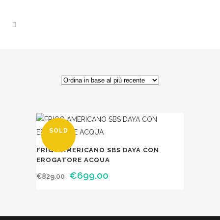
FRIGO AMERICANO SBS DAYA CON
EROGATORE ACQUA
Il
Il
€
699.00
€
829.00
prezzo
prezzo
originale
attuale
era:
è: