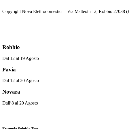
prezzo
prezzo
originale
attuale
Copyright Nova Elettrodomestici – Via Matteotti 12, Robbio 27038
era:
è:
€239.00.
€210.00.
Robbio
Dal 12 al 19 Agosto
Pavia
Dal 12 al 20 Agosto
Novara
Dall’8 al 20 Agosto
Example Subtitle Text