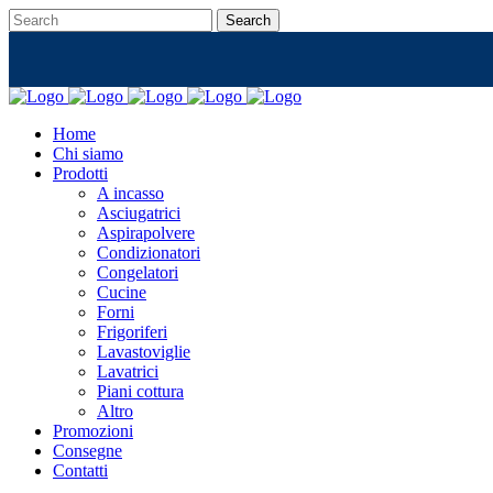
Home
Chi siamo
Prodotti
A incasso
Asciugatrici
Aspirapolvere
Condizionatori
Congelatori
Cucine
Forni
Frigoriferi
Lavastoviglie
Lavatrici
Piani cottura
Altro
Promozioni
Consegne
Contatti