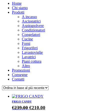
Home
Chi siamo
Prodotti
A incasso
Asciugatrici
Aspirapolvere
Condizionatori
Congelatori
Cucine
Forni
Frigoriferi
Lavastoviglie
Lavatrici
Piani cottura
Altro
Promozioni
Consegne
Contatti
FRIGO CANDY
Il
Il
€
239.00
€
210.00