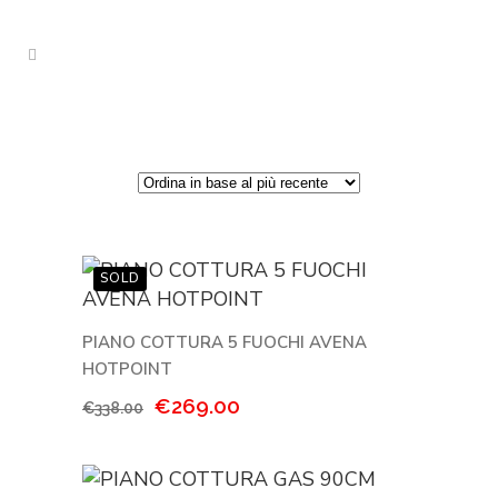
PIANO COTTURA 5 FUOCHI AVENA
HOTPOINT
Il
Il
€
269.00
€
338.00
prezzo
prezzo
originale
attuale
era:
è: