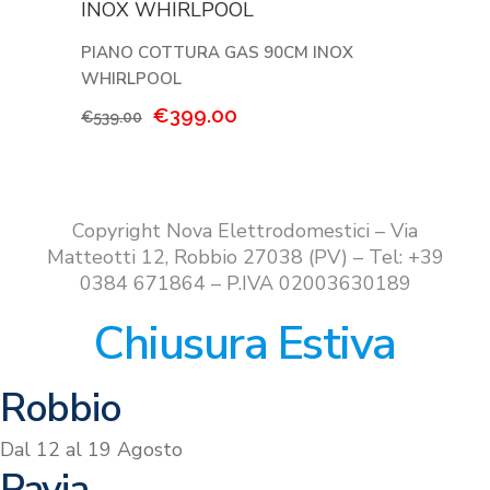
€338.00.
€269.00.
PIANO COTTURA GAS 90CM INOX
WHIRLPOOL
Il
Il
€
399.00
€
539.00
prezzo
prezzo
originale
attuale
era:
è:
€539.00.
€399.00.
Copyright Nova Elettrodomestici – Via
Matteotti 12, Robbio 27038 (PV) – Tel: +39
0384 671864 – P.IVA 02003630189
Chiusura Estiva
Robbio
Dal 12 al 19 Agosto
Pavia