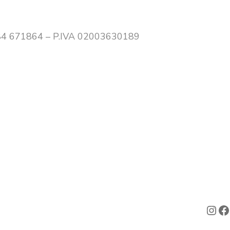
0.
0384 671864 – P.IVA 02003630189
Ins
F