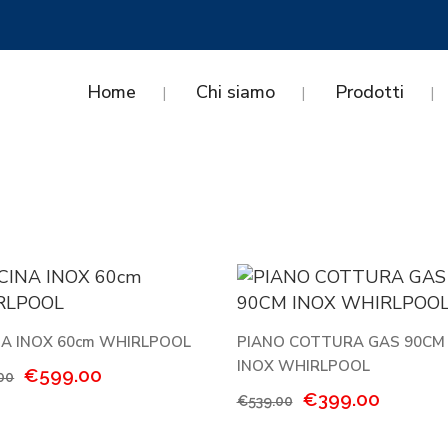
Home
Chi siamo
Prodotti
NA INOX 60cm WHIRLPOOL
PIANO COTTURA GAS 90CM
INOX WHIRLPOOL
Il
Il
€
599.00
00
Il
Il
€
399.00
prezzo
prezzo
€
539.00
prezzo
prezzo
originale
attuale