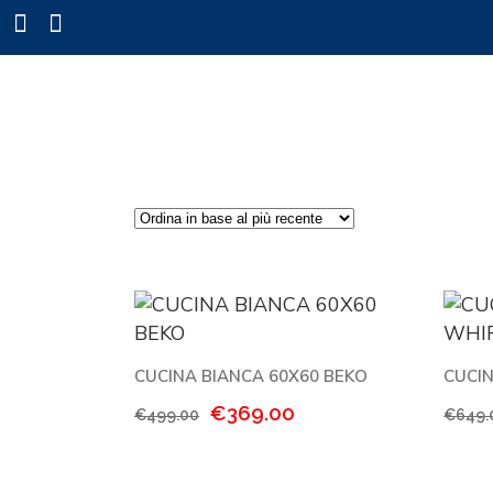
CUCINA BIANCA 60X60 BEKO
CUCI
Il
Il
€
369.00
€
499.00
€
649.
prezzo
prezzo
originale
attuale