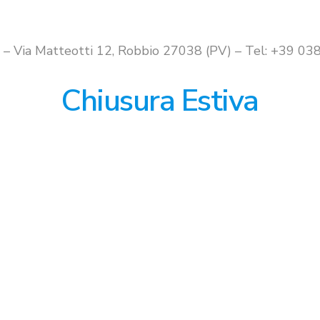
originale
attuale
era:
è:
era:
è:
€649.00.
€599.00.
€539.00.
€399.0
i – Via Matteotti 12, Robbio 27038 (PV) – Tel: +39 
Chiusura Estiva