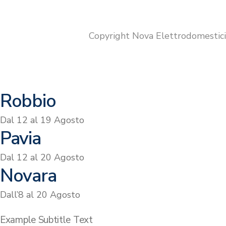
era:
è:
€499.00.
€369.00.
Copyright Nova Elettrodomestic
Robbio
Dal 12 al 19 Agosto
Pavia
Dal 12 al 20 Agosto
Novara
Dall’8 al 20 Agosto
Example Subtitle Text