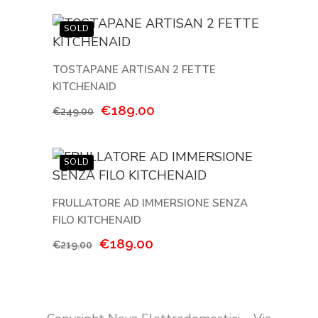
originale
attuale
era:
è:
€499.00.
€399.00.
TOSTAPANE ARTISAN 2 FETTE
KITCHENAID
Il
Il
€
189.00
€
249.00
prezzo
prezzo
originale
attuale
era:
è:
€249.00.
€189.00.
FRULLATORE AD IMMERSIONE SENZA
FILO KITCHENAID
Il
Il
€
189.00
€
219.00
prezzo
prezzo
originale
attuale
era:
è:
€219.00.
€189.00.