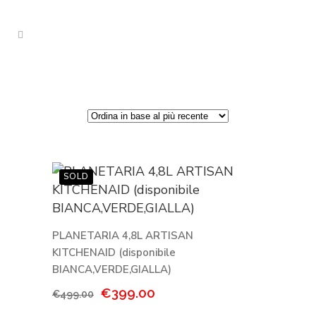
PLANETARIA 4,8L ARTISAN
KITCHENAID (disponibile
BIANCA,VERDE,GIALLA)
Il
Il
€
399.00
€
499.00
prezzo
prezzo