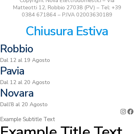
Copyright Nova Elettrodomestici – Via
Matteotti 12, Robbio 27038 (PV) – Tel: +39
0384 671864 – P.IVA 02003630189
Chiusura Estiva
Robbio
Dal 12 al 19 Agosto
Pavia
Dal 12 al 20 Agosto
Novara
Dall’8 al 20 Agosto
Ins
F
Example Subtitle Text
Example Title Text