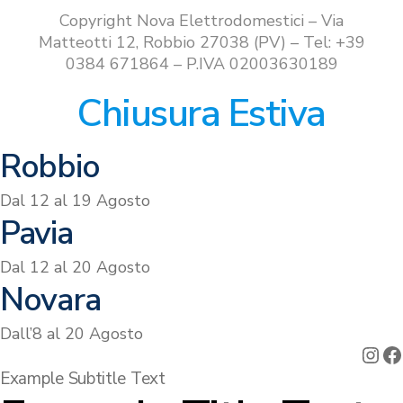
€799.00.
€699.00.
Copyright Nova Elettrodomestici – Via
Matteotti 12, Robbio 27038 (PV) – Tel: +39
0384 671864 – P.IVA 02003630189
Chiusura Estiva
Robbio
Dal 12 al 19 Agosto
Pavia
Dal 12 al 20 Agosto
Novara
Dall’8 al 20 Agosto
Ins
F
Example Subtitle Text