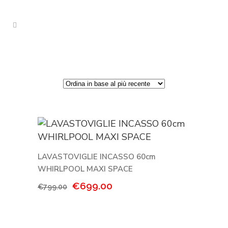
LAVASTOVIGLIE INCASSO 60cm
WHIRLPOOL MAXI SPACE
Il
Il
€
699.00
€
799.00
prezzo
prezzo
originale
attuale
era:
è: