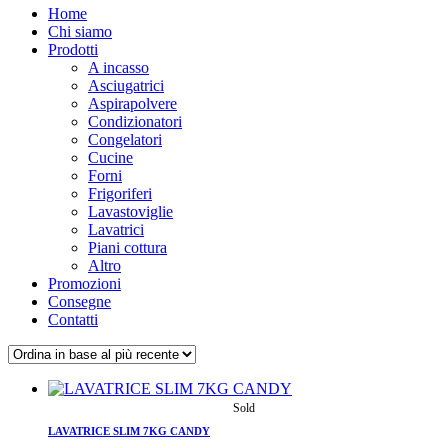
Home
Chi siamo
Prodotti
A incasso
Asciugatrici
Aspirapolvere
Condizionatori
Congelatori
Cucine
Forni
Frigoriferi
Lavastoviglie
Lavatrici
Piani cottura
Altro
Promozioni
Consegne
Contatti
LAVATRICE SLIM 7KG CANDY