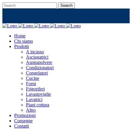
Home
Chi siamo
Prodotti
A incasso
Asciugatrici
Aspirapolvere
Condizionatori
Congelatori
Cucine
Forni
Frigoriferi
Lavastoviglie
Lavatrici
Piani cottura
Altro
Promozioni
Consegne
Contatti