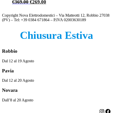
Il
Il
€
369.00
€
269.00
prezzo
prezzo
originale
attuale
Copyright Nova Elettrodomestici – Via Matteotti 12, Robbio 27038
era:
è:
(PV) – Tel: +39 0384 671864 – P.IVA 02003630189
€369.00.
€269.00.
Chiusura Estiva
Robbio
Dal 12 al 19 Agosto
Pavia
Dal 12 al 20 Agosto
Novara
Dall’8 al 20 Agosto
Insta
Fa