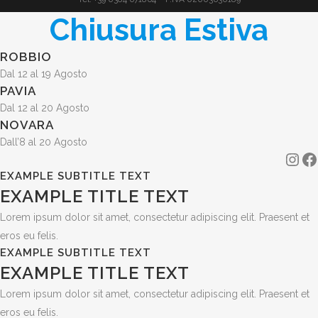
Chiusura Estiva
ROBBIO
Dal 12 al 19 Agosto
PAVIA
Dal 12 al 20 Agosto
NOVARA
Dall’8 al 20 Agosto
Ins
F
EXAMPLE SUBTITLE TEXT
EXAMPLE TITLE TEXT
Lorem ipsum dolor sit amet, consectetur adipiscing elit. Praesent et
eros eu felis.
EXAMPLE SUBTITLE TEXT
EXAMPLE TITLE TEXT
Lorem ipsum dolor sit amet, consectetur adipiscing elit. Praesent et
eros eu felis.