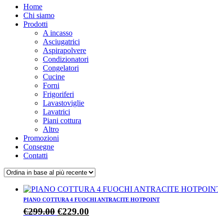
Home
Chi siamo
Prodotti
A incasso
Asciugatrici
Aspirapolvere
Condizionatori
Congelatori
Cucine
Forni
Frigoriferi
Lavastoviglie
Lavatrici
Piani cottura
Altro
Promozioni
Consegne
Contatti
PIANO COTTURA 4 FUOCHI ANTRACITE HOTPOINT
Il
Il
€
299.00
€
229.00