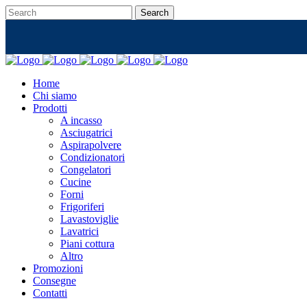
Home
Chi siamo
Prodotti
A incasso
Asciugatrici
Aspirapolvere
Condizionatori
Congelatori
Cucine
Forni
Frigoriferi
Lavastoviglie
Lavatrici
Piani cottura
Altro
Promozioni
Consegne
Contatti