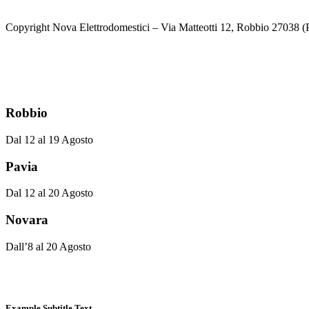
prezzo
prezzo
originale
attuale
Copyright Nova Elettrodomestici – Via Matteotti 12, Robbio 27038
era:
è:
€299.00.
€229.00.
Robbio
Dal 12 al 19 Agosto
Pavia
Dal 12 al 20 Agosto
Novara
Dall’8 al 20 Agosto
Example Subtitle Text