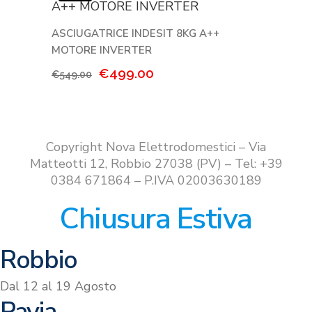
€749.00.
€659.00.
ASCIUGATRICE INDESIT 8KG A++
MOTORE INVERTER
Il
Il
€
499.00
€
549.00
prezzo
prezzo
originale
attuale
era:
è:
€549.00.
€499.00.
Copyright Nova Elettrodomestici – Via
Matteotti 12, Robbio 27038 (PV) – Tel: +39
0384 671864 – P.IVA 02003630189
Chiusura Estiva
Robbio
Dal 12 al 19 Agosto
Pavia