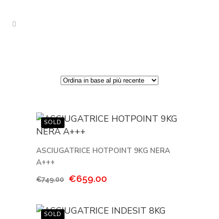
ASCIUGATRICE HOTPOINT 9KG NERA
A+++
Il
Il
€
659.00
€
749.00
prezzo
prezzo
originale
attuale
era:
è: