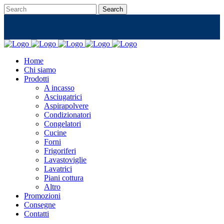
Home
Chi siamo
Prodotti
A incasso
Asciugatrici
Aspirapolvere
Condizionatori
Congelatori
Cucine
Forni
Frigoriferi
Lavastoviglie
Lavatrici
Piani cottura
Altro
Promozioni
Consegne
Contatti