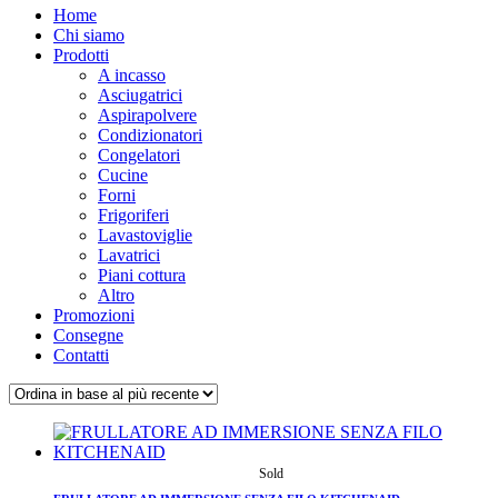
Home
Chi siamo
Prodotti
A incasso
Asciugatrici
Aspirapolvere
Condizionatori
Congelatori
Cucine
Forni
Frigoriferi
Lavastoviglie
Lavatrici
Piani cottura
Altro
Promozioni
Consegne
Contatti