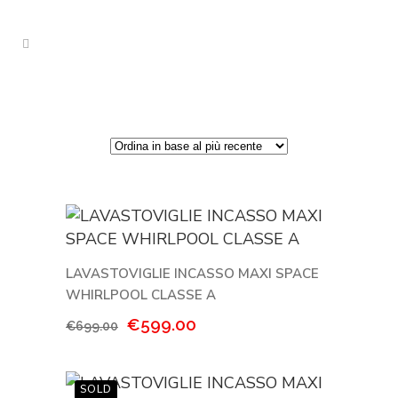
LAVASTOVIGLIE INCASSO MAXI SPACE
WHIRLPOOL CLASSE A
Il
Il
€
599.00
€
699.00
prezzo
prezzo
originale
attuale
era:
è: