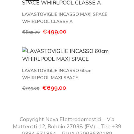
€699.00.
€599.00.
LAVASTOVIGLIE INCASSO MAXI SPACE
WHIRLPOOL CLASSE A
Il
Il
€
499.00
€
699.00
prezzo
prezzo
originale
attuale
era:
è:
€699.00.
€499.00.
LAVASTOVIGLIE INCASSO 60cm
WHIRLPOOL MAXI SPACE
Il
Il
€
699.00
€
799.00
prezzo
prezzo
originale
attuale
era:
è:
€799.00.
€699.00.
Copyright Nova Elettrodomestici – Via
Matteotti 12, Robbio 27038 (PV) – Tel: +39
0384 671864 – P.IVA 02003630189