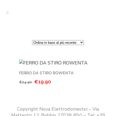
FERRO DA STIRO ROWENTA
Il
Il
€
19.90
€
24.90
prezzo
prezzo
originale
attuale
era:
è:
€24.90.
€19.90.
Copyright Nova Elettrodomestici – Via
Matteotti 12, Robbio 27038 (PV) – Tel: +39