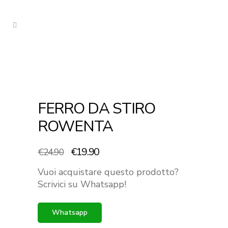
FERRO DA STIRO
ROWENTA
Il
Il
€
19.90
€
24.90
prezzo
prezzo
Vuoi acquistare questo prodotto?
originale
attuale
Scrivici su Whatsapp!
era:
è:
€24.90.
€19.90.
Whatsapp