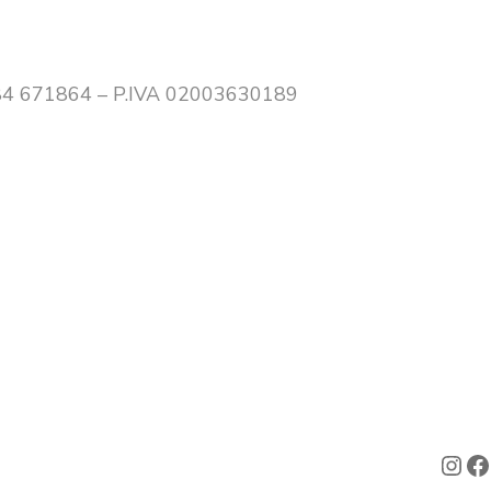
0384 671864 – P.IVA 02003630189
Ins
F