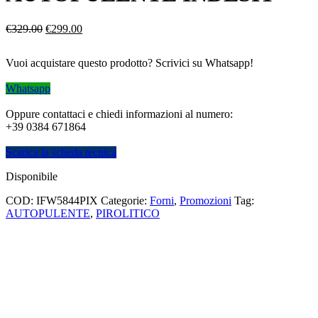
Il
Il
€
329.00
€
299.00
prezzo
prezzo
originale
attuale
Vuoi acquistare questo prodotto? Scrivici su Whatsapp!
era:
è:
€329.00.
€299.00.
Whatsapp
Oppure contattaci e chiedi informazioni al numero:
+39 0384 671864
Scarica la scheda tecnica
Disponibile
COD:
IFW5844PIX
Categorie:
Forni
,
Promozioni
Tag:
AUTOPULENTE
,
PIROLITICO
LAVATRICE 8KG WHIRLPOOL AUTO DOSE
Il
Il
€
499.00
€
399.00