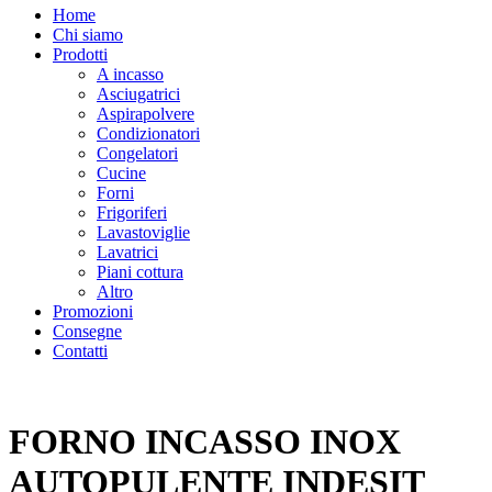
Home
Chi siamo
Prodotti
A incasso
Asciugatrici
Aspirapolvere
Condizionatori
Congelatori
Cucine
Forni
Frigoriferi
Lavastoviglie
Lavatrici
Piani cottura
Altro
Promozioni
Consegne
Contatti
FORNO INCASSO INOX
AUTOPULENTE INDESIT