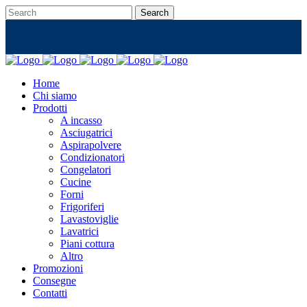
Home
Chi siamo
Prodotti
A incasso
Asciugatrici
Aspirapolvere
Condizionatori
Congelatori
Cucine
Forni
Frigoriferi
Lavastoviglie
Lavatrici
Piani cottura
Altro
Promozioni
Consegne
Contatti