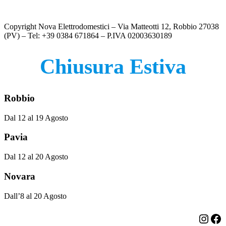
era:
Il
è:
Il
€
119.00
€
79.00
€119.00.
prezzo
€79.00.
prezzo
Copyright Nova Elettrodomestici – Via Matteotti 12, Robbio 27038
originale
attuale
(PV) – Tel: +39 0384 671864 – P.IVA 02003630189
era:
è:
€119.00.
€79.00.
Chiusura Estiva
Robbio
Dal 12 al 19 Agosto
Pavia
Dal 12 al 20 Agosto
Novara
Dall’8 al 20 Agosto
Insta
Fa