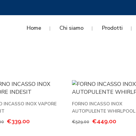
Home
Chi siamo
Prodotti
O INCASSO INOX VAPORE
FORNO INCASSO INOX
IT
AUTOPULENTE WHIRLPOOL
Il
Il
Il
Il
€
339.00
€
449.00
00
€
529.00
prezzo
prezzo
prezzo
prezzo