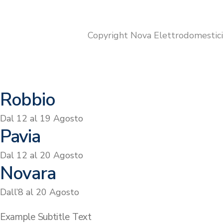
originale
attuale
era:
è:
€329.00.
€299.00.
Copyright Nova Elettrodomestic
Robbio
Dal 12 al 19 Agosto
Pavia
Dal 12 al 20 Agosto
Novara
Dall’8 al 20 Agosto
Example Subtitle Text