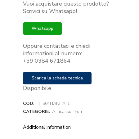
Vuoi acquistare questo prodotto?
originale
attuale
Scrivici su Whatsapp!
era:
è:
€539.00.
€450.00.
Whatsapp
Oppure contattaci e chiedi
informazioni al numero:
+39 0384 671864
Scarica la scheda tecnica
Disponibile
COD:
FIT804HANHA-1
CATEGORIE:
A incasso
,
Forni
Additional Information