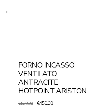
FORNO INCASSO
VENTILATO
ANTRACITE
HOTPOINT ARISTON
Il
Il
€
450.00
€
539.00
prezzo
prezzo