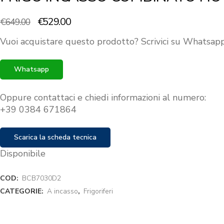
Il
Il
€
529.00
€
649.00
prezzo
prezzo
Vuoi acquistare questo prodotto? Scrivici su Whatsapp
originale
attuale
era:
è:
Whatsapp
€649.00.
€529.00.
Oppure contattaci e chiedi informazioni al numero:
+39 0384 671864
Scarica la scheda tecnica
Disponibile
COD:
BCB7030D2
CATEGORIE:
A incasso
,
Frigoriferi