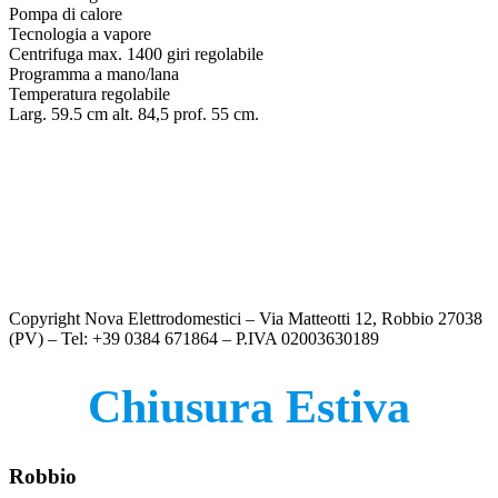
Pompa di calore
Tecnologia a vapore
Centrifuga max. 1400 giri regolabile
Programma a mano/lana
Temperatura regolabile
Larg. 59.5 cm alt. 84,5 prof. 55 cm.
LAVASCIUGA – HAIER HWD100-BP16929AS
€
499.00
Copyright Nova Elettrodomestici – Via Matteotti 12, Robbio 27038
(PV) – Tel: +39 0384 671864 – P.IVA 02003630189
Chiusura Estiva
Robbio