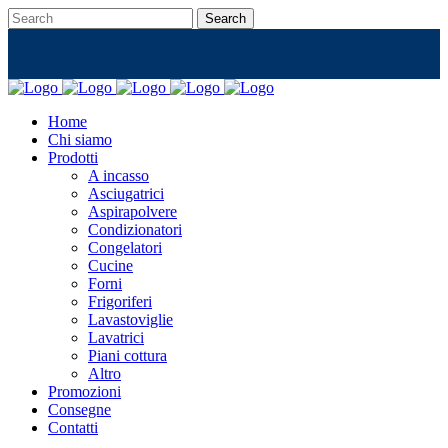
Home
Chi siamo
Prodotti
A incasso
Asciugatrici
Aspirapolvere
Condizionatori
Congelatori
Cucine
Forni
Frigoriferi
Lavastoviglie
Lavatrici
Piani cottura
Altro
Promozioni
Consegne
Contatti