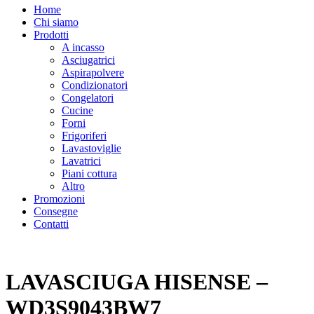
Home
Chi siamo
Prodotti
A incasso
Asciugatrici
Aspirapolvere
Condizionatori
Congelatori
Cucine
Forni
Frigoriferi
Lavastoviglie
Lavatrici
Piani cottura
Altro
Promozioni
Consegne
Contatti
LAVASCIUGA HISENSE –
WD3S9043BW7