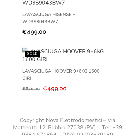
LAVASCIUGA HISENSE –
WD3S9043BW7
€
499.00
LAVASCIUGA HOOVER 9+6KG 1600
GIRI
Il
Il
€
499.00
€
670.00
prezzo
prezzo
originale
attuale
era:
è:
€670.00.
€499.00.
Copyright Nova Elettrodomestici – Via
Matteotti 12, Robbio 27038 (PV) – Tel: +39
0384 671864 – P.IVA 02003630189